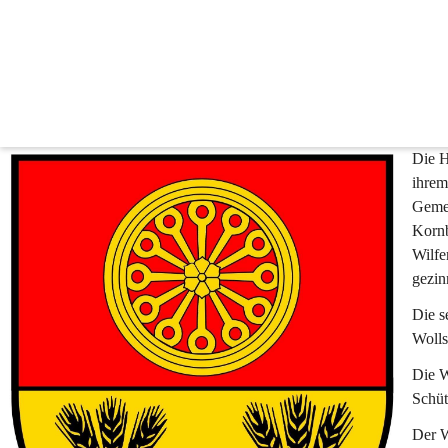
Historisches Wappen von Unterfladnitz
Wappenbeschreibung:
Über schwarzem Schildfuß und einem erniedrigten goldenen, unten drei
Balken in Rot ein goldenes Rundfenster in Form einer Rosette aus zwö
goldenen sechsblättrigen heraldischen Rose belegt.
Die H
ihrem
Gemei
Kornb
Wilfe
gezin
Die s
Wolls
Die W
Schüt
Der W