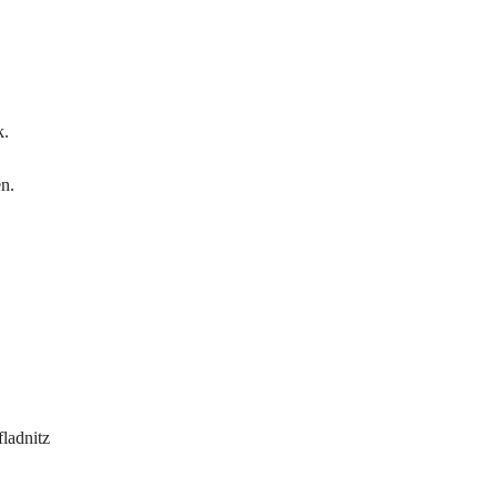
. 
 
n.
ladnitz 