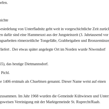
rfen.
ichte
esiedelung von 
Unterfladnitz 
geht weit in vorgeschichtliche Zeit zurück
n dafür sind eine Hammeraxt aus der Jungsteinzeit (3. Jahrtausend vor
ungsarbeiten römerzeitliche Tongefäße, Grabbeigaben und Bronzemünze
liefert . Der etwas später angelegte Ort im Norden wurde Niwendorf 
5), das heutige 
Dietmannsdorf
.
Pichl.
de 1406 erstmals als Chuebisen genannt. Dieser Name weist auf einen 
en zusammen. Im Jahr 1968 wurden die Gemeinde Kühwiesen und Unterf
ngsweisen Vereinigung mit der Marktgemeinde St. Ruprecht/Raab.