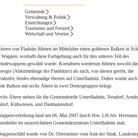
Gemeinde
Verwaltung & Politik
Einrichtungen
fach gezinnten und mit zwei schwarzen je dreiteiligen Ährengruppen b
Tourismus und Freizeit
lf ringförmig durchbrochen auslaufenden Strahlen, das Kreiszentrum mi
Wirtschaft und Vereine
erren von Fladnitz führten im Mittelalter einen goldenen Balken in Sch
 Wappen, weshalb diese Farbgebung auch für den unteren Teil des 
ndewappens gewählt wurde. Kornähren wiederum führten sowohl die
erger (Abkömmlinge der Fladnitzer) als auch, von diesen geerbt, die 
rsdorfer, beides ehemalige Herren auf Unterfladnitz. Daher wurde auch
nte Balken mit sechs Ähren in zwei Dreiergruppen belegt.
echs Ähren stehen für die Gemeindeteile Unterfladnitz, Neudorf, Arndor
dorf, Kühwiesen, und Dietmannsdorf.
appenverleihung fand am 06. Mai 2007 durch Hrn. LH-Stv. Hermann
zenhöfer im neuerrichteten Gemeindezentrum Unterfladnitz statt.
appenschild wurde von Dr. Obersteiner vom Amt der Stmk. Landesreg