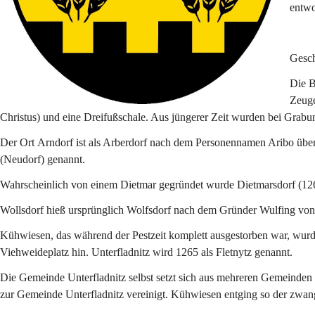
entwo
Gesch
Die B
Zeuge
Christus) und eine Dreifußschale. Aus jüngerer Zeit wurden bei Grab
Der Ort 
Arndorf 
ist als Arberdorf nach dem Personennamen Aribo über
(
Neudorf
) genannt.
Wahrscheinlich von einem Dietmar gegründet wurde Dietmarsdorf (126
Wollsdorf 
hieß ursprünglich Wolfsdorf nach dem Gründer Wulfing von 
Kühwiesen
, das während der Pestzeit komplett ausgestorben war, wur
Viehweideplatz hin. Unterfladnitz wird 1265 als Fletnytz genannt.
Die Gemeinde Unterfladnitz selbst setzt sich aus mehreren Gemeind
zur Gemeinde Unterfladnitz vereinigt. Kühwiesen entging so der zwa