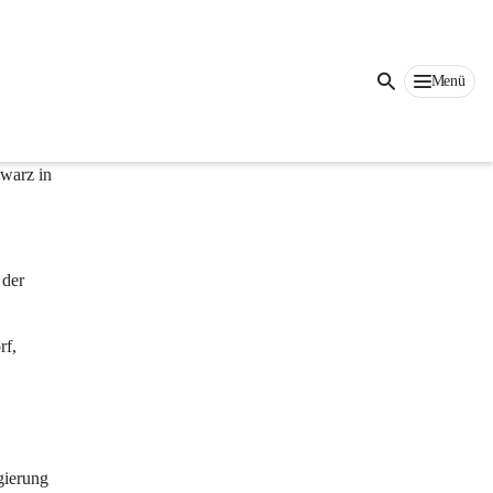
Menü
elegten 
t einer 
warz in 
 
 der 
f, 
 
ierung 