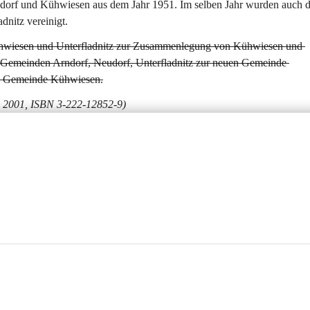
orf und Kühwiesen aus dem Jahr 1951. Im selben Jahr wurden auch d
nitz vereinigt.
ühwiesen und Unterfladnitz zur Zusammenlegung von Kühwiesen und 
r Gemeinden Arndorf, Neudorf, Unterfladnitz zur neuen Gemeinde 
en Gemeinde Kühwiesen.
a, 2001, ISBN 3-222-12852-9)