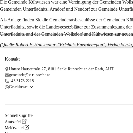
Die Gemeinde Kühwiesen war eine Vereinigung der Gemeinden Wollsd
Gemeinden Unterfladnitz, Arndorf und Neudorf zur Gemeinde Unterflad
Als Anlage finden Sie die Gemeinderatsbeschlüsse der Gemeinden K
Unterfladnitz, sowie die Landesgesetzblätter zur Zusammenlegung de
Unterfladnitz und der Gemeinden Wollsdorf und Kühwiesen zur neu
(Quelle:Robert F. Hausmann: "Erlebnis Energieregion", Verlag Styri
Kontakt
Untere Hauptstraße 27, 8181 Sankt Ruprecht an der Raab, AUT
gemeinde@st.ruprecht.at
+43 3178 2218
Geschlossen
Schnellzugriffe
Amtstafel
Meldezettel