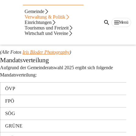
Auf dieser Seite
Gemeinde
Verwaltung & Politik
Gemeinderat
Einrichtungen
Menü
Im Bild die anwesenden Gemeinderatsmitglieder bei der 
Tourismus und Freizeit
Wirtschaft und Vereine
Angelobung von neuen Gemeinderätinnen und Gemeinderäten 
am 20.11.2025.
(Alle Fotos 
Iris Bloder Photography
)
Mandatsverteilung
Aufgrund der Gemeinderatswahl 2025 ergibt sich folgende 
Mandatsverteilung:
ÖVP
FPÖ
SÖG
GRÜNE